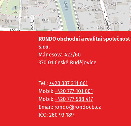
RONDO obchodní a realitní společnost
s.r.o.
Mánesova 423/60
370 01 České Budějovice
Tel.:
+420 387 311 661
Mobil:
+420 777 101 001
Mobil:
+420 777 588 417
Email:
rondo@
rondocb.cz
IČO: 260 93 189