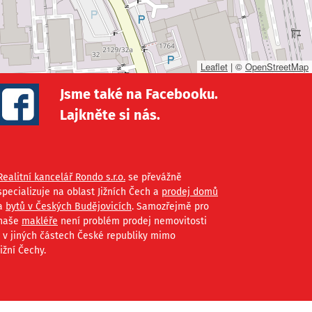
Leaflet
|
©
OpenStreetMap
Jsme také na Facebooku.
Lajkněte si nás.
Realitní kancelář Rondo s.r.o.
se převážně
specializuje na oblast Jižních Čech a
prodej domů
a
bytů v Českých Budějovicích
. Samozřejmě pro
naše
makléře
není problém prodej nemovitosti
i v jiných částech České republiky mimo
Jižní Čechy.