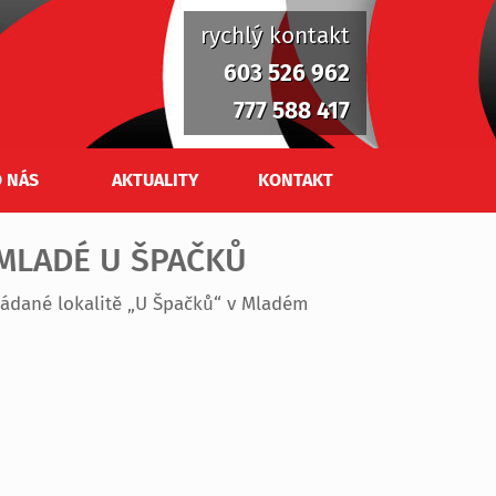
rychlý kontakt
603 526 962
777 588 417
 NÁS
AKTUALITY
KONTAKT
MLADÉ U ŠPAČKŮ
žádané lokalitě „U Špačků“ v Mladém