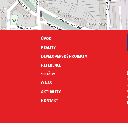
ÚVOD
REALITY
DEVELOPERSKÉ PROJEKTY
REFERENCE
SLUŽBY
O NÁS
AKTUALITY
KONTAKT