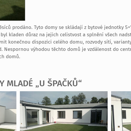
síců prodáno. Tyto domy se skládají z bytové jednotky 5+1
yl kladen důraz na jejich celistvost a splnění všech nad
nit konečnou dispozici celého domu, rozvody sítí, varianty
 atd. Nespornou výhodou těchto domů je vzdálenost do cen
ých domů.
Y MLADÉ „U ŠPAČKŮ“