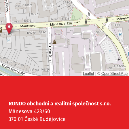
Leaflet
|
©
OpenStreetMap
RONDO obchodní a realitní společnost s.r.o.
Mánesova 423/60
370 01 České Budějovice