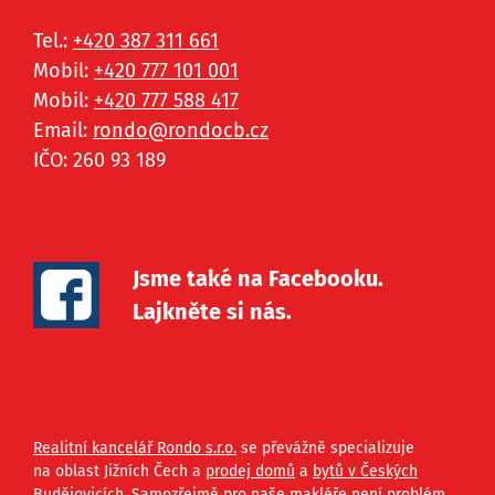
Tel.:
+420 387 311 661
Mobil:
+420 777 101 001
Mobil:
+420 777 588 417
Email:
rondo@
rondocb.cz
IČO: 260 93 189
Jsme také na Facebooku.
Lajkněte si nás.
Realitní kancelář Rondo s.r.o.
se převážně specializuje
na oblast Jižních Čech a
prodej domů
a
bytů v Českých
Budějovicích
. Samozřejmě pro naše
makléře
není problém