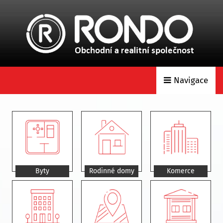
Navigace
Byty
Rodinné domy
Komerce