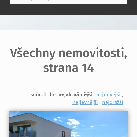
Všechny nemovitosti,
strana 14
seřadit dle:
nejaktuálnější
,
nejnovější
,
nejlevnější
,
nejdražší