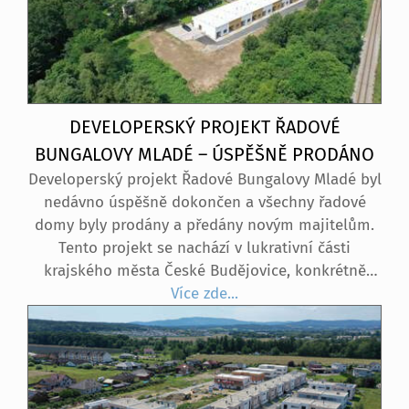
DEVELOPERSKÝ PROJEKT ŘADOVÉ
BUNGALOVY MLADÉ – ÚSPĚŠNĚ PRODÁNO
Developerský projekt Řadové Bungalovy Mladé byl
nedávno úspěšně dokončen a všechny řadové
domy byly prodány a předány novým majitelům.
Tento projekt se nachází v lukrativní části
krajského města České Budějovice, konkrétně
v rezidenční oblasti Rezidence Mladé – bydlení
Více zde...
v zeleni. Tento projekt konkrétně nabízel přízemní
řadové domy o velikosti 3+kk, každý s vlastní
zahradou a venkovním parkovacím stáním.