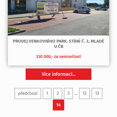
PRODEJ VENKOVNÍHO PARK. STÁNÍ Č. 3, MLADÉ
U ČB
330 000,- za nemovitost
Více informací...
předchozí
1
2
3
...
12
13
14