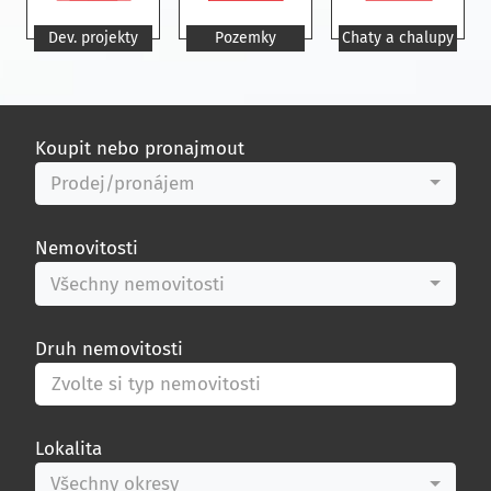
Dev. projekty
Pozemky
Chaty a chalupy
Koupit nebo pronajmout
Prodej/pronájem
Nemovitosti
Všechny nemovitosti
Druh nemovitosti
Zvolte si typ nemovitosti
Lokalita
Všechny okresy