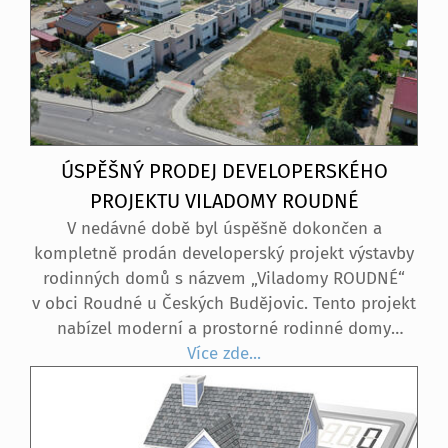
ÚSPĚŠNÝ PRODEJ DEVELOPERSKÉHO
PROJEKTU VILADOMY ROUDNÉ
V nedávné době byl úspěšně dokončen a
kompletně prodán developerský projekt výstavby
rodinných domů s názvem „Viladomy ROUDNÉ“
v obci Roudné u Českých Budějovic. Tento projekt
nabízel moderní a prostorné rodinné domy
o dispozici 5+kk s obytnou plochou 143 m². Každý
Více zde...
dům byl vybaven oplocenou zahradou,
prostornou garáží a venkovním parkovacím
stáním, což zajišťovalo dostatek místa nejen pro