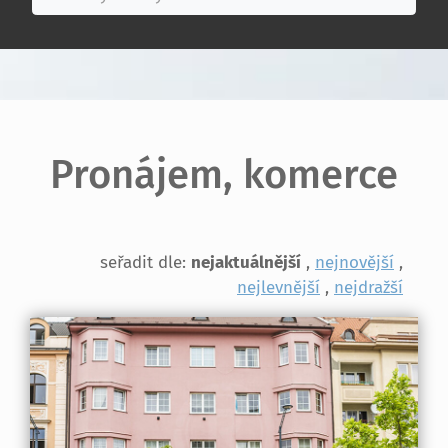
Pronájem, komerce
seřadit dle:
nejaktuálnější
,
nejnovější
,
nejlevnější
,
nejdražší