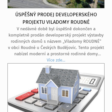
ÚSPĚŠNÝ PRODEJ DEVELOPERSKÉHO
PROJEKTU VILADOMY ROUDNÉ
V nedávné době byl úspěšně dokončen a
kompletně prodán developerský projekt výstavby
rodinných domů s názvem „Viladomy ROUDNÉ“
v obci Roudné u Českých Budějovic. Tento projekt
nabízel moderní a prostorné rodinné domy
o dispozici 5+kk s obytnou plochou 143 m². Každý
Více zde...
dům byl vybaven oplocenou zahradou,
prostornou garáží a venkovním parkovacím
stáním, což zajišťovalo dostatek místa nejen pro
rodinné vozidlo, ale i pro návštěvy.