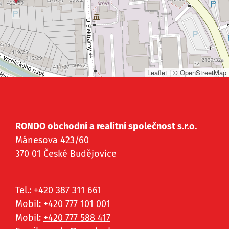
Leaflet
|
©
OpenStreetMap
RONDO obchodní a realitní společnost s.r.o.
Mánesova 423/60
370 01 České Budějovice
Tel.:
+420 387 311 661
Mobil:
+420 777 101 001
Mobil:
+420 777 588 417