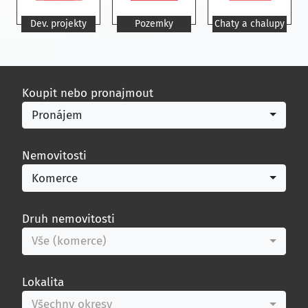
Dev. projekty
Pozemky
Chaty a chalupy
Koupit nebo pronajmout
Pronájem
Nemovitosti
Komerce
Druh nemovitosti
Vše (komerce)
Lokalita
Všechny okresy