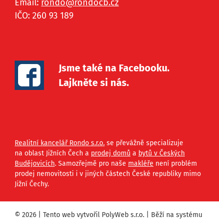
Email:
rondo@
rondocb.cz
IČO: 260 93 189
Jsme také na Facebooku.
Lajkněte si nás.
Realitní kancelář Rondo s.r.o.
se převážně specializuje
na oblast Jižních Čech a
prodej domů
a
bytů v Českých
Budějovicích
. Samozřejmě pro naše
makléře
není problém
prodej nemovitosti i v jiných částech České republiky mimo
Jižní Čechy.
© 2026 | Tento web vytvořil
PolyWeb s.r.o.
| Běží na systému