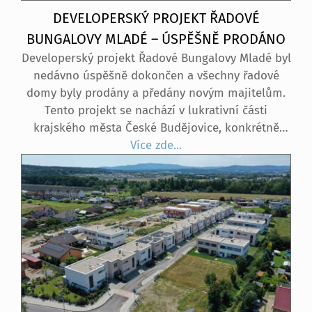
DEVELOPERSKÝ PROJEKT ŘADOVÉ
BUNGALOVY MLADÉ – ÚSPĚŠNĚ PRODÁNO
Developerský projekt Řadové Bungalovy Mladé byl
nedávno úspěšně dokončen a všechny řadové
domy byly prodány a předány novým majitelům.
Tento projekt se nachází v lukrativní části
krajského města České Budějovice, konkrétně
v rezidenční oblasti Rezidence Mladé – bydlení
Více zde...
v zeleni. Tento projekt konkrétně nabízel přízemní
řadové domy o velikosti 3+kk, každý s vlastní
zahradou a venkovním parkovacím stáním.