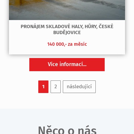
PRONÁJEM SKLADOVÉ HALY, HŮRY, ČESKÉ
BUDĚJOVICE
140 000,- za měsíc
Více informací...
1
2
následující
Něco o nás