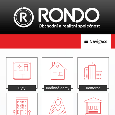
Navigace
Byty
Rodinné domy
Komerce