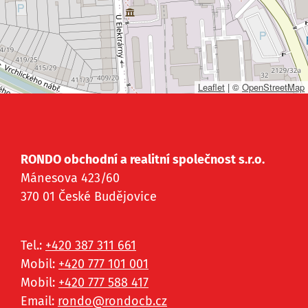
Leaflet
|
©
OpenStreetMap
RONDO obchodní a realitní společnost s.r.o.
Mánesova 423/60
370 01 České Budějovice
Tel.:
+420 387 311 661
Mobil:
+420 777 101 001
Mobil:
+420 777 588 417
Email:
rondo@
rondocb.cz