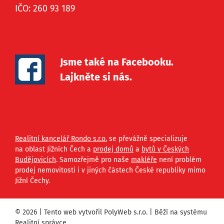
IČO: 260 93 189
Jsme také na Facebooku.
Lajkněte si nás.
Realitní kancelář Rondo s.r.o.
se převážně specializuje
na oblast Jižních Čech a
prodej domů
a
bytů v Českých
Budějovicích
. Samozřejmě pro naše
makléře
není problém
prodej nemovitosti i v jiných částech České republiky mimo
Jižní Čechy.
© 2026 | Tento web vytvořil
PolyWeb s.r.o.
| Běží na systému
Realitní správce