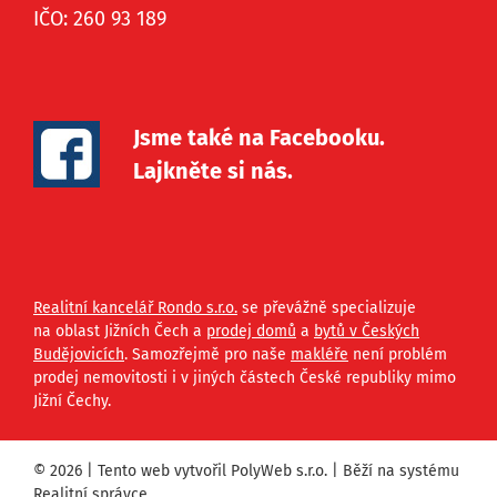
IČO: 260 93 189
Jsme také na Facebooku.
Lajkněte si nás.
Realitní kancelář Rondo s.r.o.
se převážně specializuje
na oblast Jižních Čech a
prodej domů
a
bytů v Českých
Budějovicích
. Samozřejmě pro naše
makléře
není problém
prodej nemovitosti i v jiných částech České republiky mimo
Jižní Čechy.
© 2026 | Tento web vytvořil
PolyWeb s.r.o.
| Běží na systému
Realitní správce