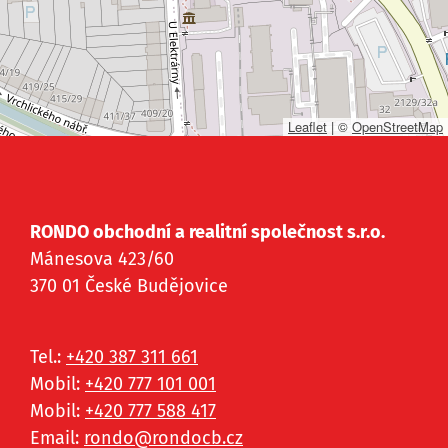
Leaflet
|
©
OpenStreetMap
RONDO obchodní a realitní společnost s.r.o.
Mánesova 423/60
370 01 České Budějovice
Tel.:
+420 387 311 661
Mobil:
+420 777 101 001
Mobil:
+420 777 588 417
Email:
rondo@
rondocb.cz