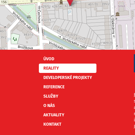
ÚVOD
REALITY
DEVELOPERSKÉ PROJEKTY
REFERENCE
SLUŽBY
O NÁS
AKTUALITY
KONTAKT