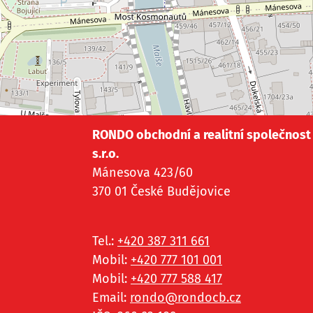
RONDO obchodní a realitní společnost
s.r.o.
Mánesova 423/60
370 01 České Budějovice
Tel.:
+420 387 311 661
Mobil:
+420 777 101 001
Mobil:
+420 777 588 417
Email:
rondo@
rondocb.cz