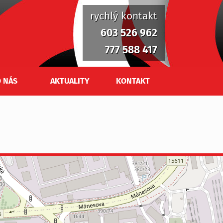
rychlý kontakt
603 526 962
777 588 417
 NÁS
AKTUALITY
KONTAKT