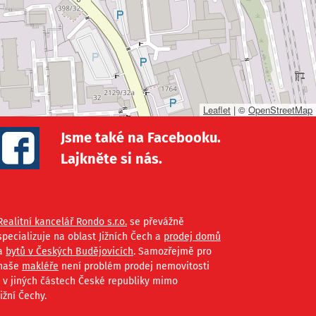
Leaflet
|
©
OpenStreetMap
Jsme také na Facebooku.
Lajkněte si nás.
Realitní kancelář Rondo s.r.o.
se převážně
specializuje na oblast Jižních Čech a
prodej domů
a
bytů v Českých Budějovicích
. Samozřejmě pro
naše
makléře
není problém prodej nemovitosti
i v jiných částech České republiky mimo
Jižní Čechy.