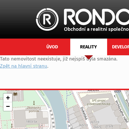
ÚVOD
REALITY
DEVELO
Tato nemovitost neexistuje, již nejspíš byla smazána.
Zpět na hlavní stranu
.
+
−