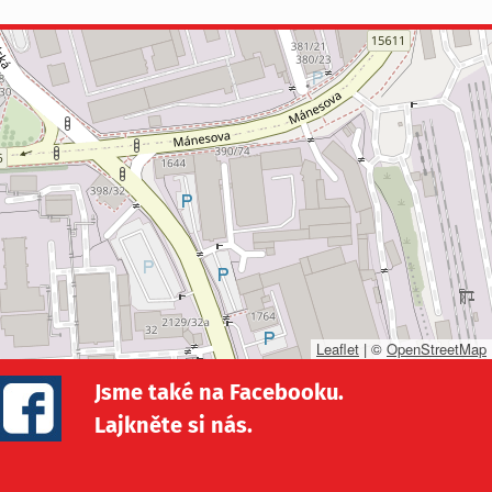
Leaflet
|
©
OpenStreetMap
Jsme také na Facebooku.
Lajkněte si nás.