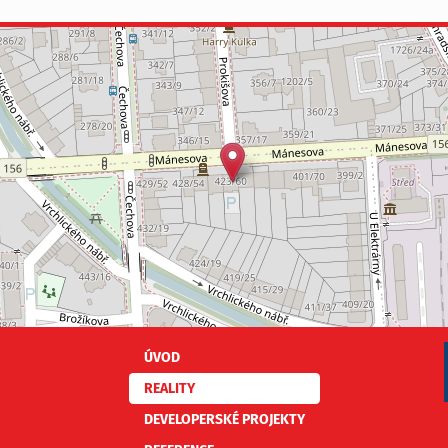
í
Každý dům byl vybaven oplocenou zahradou,
stní
prostornou garáží a venkovním parkovacím
m.
stáním, což zajišťovalo dostatek místa nejen
pro rodinné vozidlo, ale i pro návštěvy.
ÚVOD
REALITY
DEVELOPERSKÉ PROJEKTY