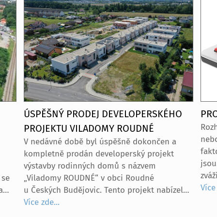
ÚSPĚŠNÝ PRODEJ DEVELOPERSKÉHO
PR
Rozh
PROJEKTU VILADOMY ROUDNÉ
nebo
V nedávné době byl úspěšně dokončen a
fakt
kompletně prodán developerský projekt
jsou
výstavby rodinných domů s názvem
zváž
 se
„Viladomy ROUDNÉ“ v obci Roudné
Více 
a
u Českých Budějovic. Tento projekt nabízel
í
moderní a prostorné rodinné domy
Více zde...
i.
o dispozici 5+kk s obytnou plochou 143 m².