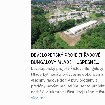
DEVELOPERSKÝ PROJEKT ŘADOVÉ
BUNGALOVY MLADÉ – ÚSPĚŠNĚ
Developerský projekt Řadové Bungalovy
PRODÁNO
Mladé byl nedávno úspěšně dokončen a
všechny řadové domy byly prodány a
předány novým majitelům. Tento projekt
nachází v lukrativní části krajského měst
České Budějovice, konkrétně v rezidenčn
Více zde...
oblasti Rezidence Mladé – bydlení v zelen