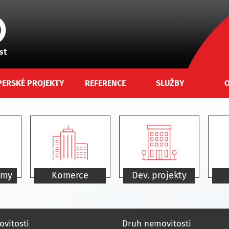
PERSKÉ PROJEKTY
REFERENCE
SLUŽBY
O
omy
Komerce
Dev. projekty
vitosti
Druh nemovitosti