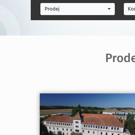
Prodej
Ko
Prode