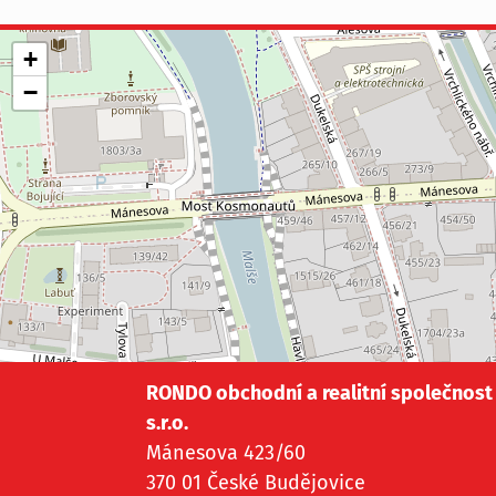
Tento projekt konkrétně nabízel přízemn
řadové domy o velikosti 3+kk, každý s vla
+
zahradou a venkovním parkovacím stání
−
RONDO obchodní a realitní společnost
s.r.o.
Mánesova 423/60
370 01 České Budějovice