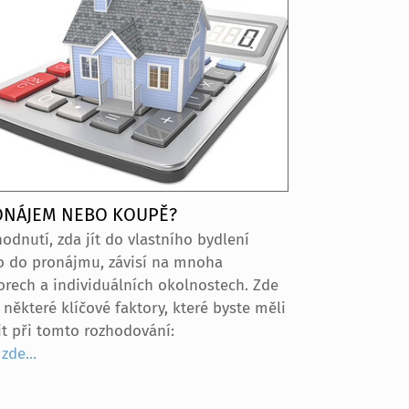
ONÁJEM NEBO KOUPĚ?
odnutí, zda jít do vlastního bydlení
 do pronájmu, závisí na mnoha
orech a individuálních okolnostech. Zde
 některé klíčové faktory, které byste měli
it při tomto rozhodování:
zde...