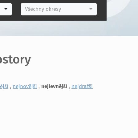
Všechny okresy
ostory
ější
,
nejnovější
,
nejlevnější
,
nejdražší