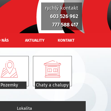
rychlý kontakt
603 526 962
777 588 417
 NÁS
AKTUALITY
KONTAKT
Pozemky
Chaty a chalupy
Lokalita