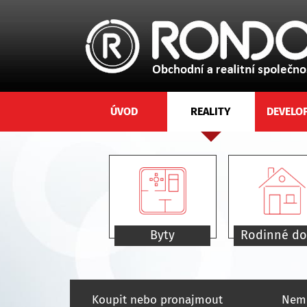
ÚVOD
REALITY
DEVELO
Byty
Rodinné d
Koupit nebo pronajmout
Nemo