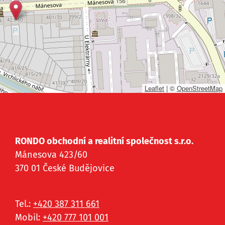
Leaflet
|
©
OpenStreetMap
RONDO obchodní a realitní společnost s.r.o.
Mánesova 423/60
370 01 České Budějovice
Tel.:
+420 387 311 661
Mobil:
+420 777 101 001