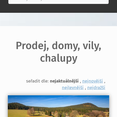
Prodej, domy, vily,
chalupy
seřadit dle:
nejaktuálnější
,
nejnovější
,
nejlevnější
,
nejdražší