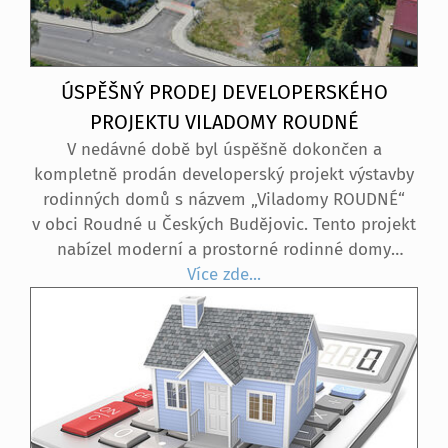
ÚSPĚŠNÝ PRODEJ DEVELOPERSKÉHO
PROJEKTU VILADOMY ROUDNÉ
V nedávné době byl úspěšně dokončen a
kompletně prodán developerský projekt výstavby
rodinných domů s názvem „Viladomy ROUDNÉ“
v obci Roudné u Českých Budějovic. Tento projekt
nabízel moderní a prostorné rodinné domy
o dispozici 5+kk s obytnou plochou 143 m². Každý
Více zde...
dům byl vybaven oplocenou zahradou,
prostornou garáží a venkovním parkovacím
stáním, což zajišťovalo dostatek místa nejen pro
rodinné vozidlo, ale i pro návštěvy.