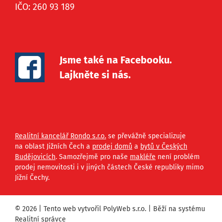
IČO: 260 93 189
Jsme také na Facebooku.
Lajkněte si nás.
Realitní kancelář Rondo s.r.o.
se převážně specializuje
na oblast Jižních Čech a
prodej domů
a
bytů v Českých
Budějovicích
. Samozřejmě pro naše
makléře
není problém
prodej nemovitosti i v jiných částech České republiky mimo
Jižní Čechy.
© 2026 | Tento web vytvořil
PolyWeb s.r.o.
| Běží na systému
Realitní správce