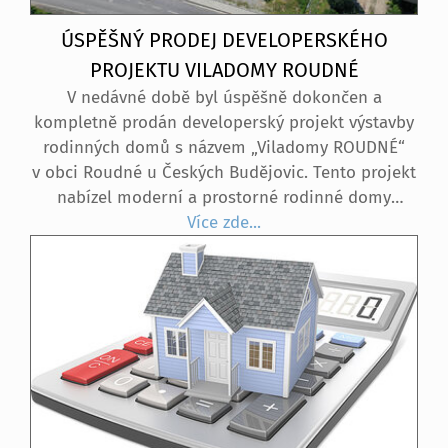
ÚSPĚŠNÝ PRODEJ DEVELOPERSKÉHO
PROJEKTU VILADOMY ROUDNÉ
V nedávné době byl úspěšně dokončen a
kompletně prodán developerský projekt výstavby
rodinných domů s názvem „Viladomy ROUDNÉ“
v obci Roudné u Českých Budějovic. Tento projekt
nabízel moderní a prostorné rodinné domy
o dispozici 5+kk s obytnou plochou 143 m². Každý
Více zde...
dům byl vybaven oplocenou zahradou,
prostornou garáží a venkovním parkovacím
stáním, což zajišťovalo dostatek místa nejen pro
rodinné vozidlo, ale i pro návštěvy.