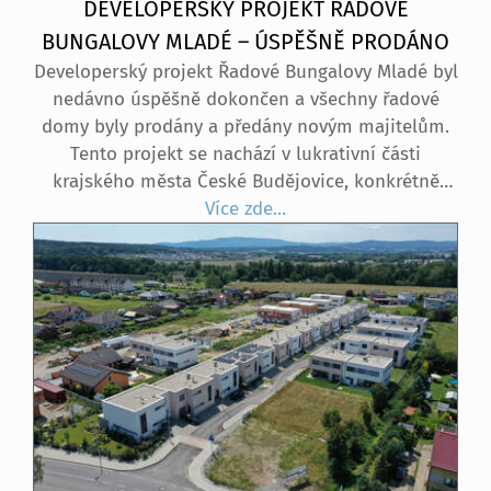
DEVELOPERSKÝ PROJEKT ŘADOVÉ
BUNGALOVY MLADÉ – ÚSPĚŠNĚ PRODÁNO
Developerský projekt Řadové Bungalovy Mladé byl
nedávno úspěšně dokončen a všechny řadové
domy byly prodány a předány novým majitelům.
Tento projekt se nachází v lukrativní části
krajského města České Budějovice, konkrétně
v rezidenční oblasti Rezidence Mladé – bydlení
Více zde...
v zeleni. Tento projekt konkrétně nabízel přízemní
řadové domy o velikosti 3+kk, každý s vlastní
zahradou a venkovním parkovacím stáním.