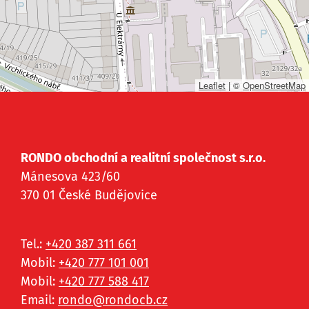
Leaflet
|
©
OpenStreetMap
RONDO obchodní a realitní společnost s.r.o.
Mánesova 423/60
370 01 České Budějovice
Tel.:
+420 387 311 661
Mobil:
+420 777 101 001
Mobil:
+420 777 588 417
Email:
rondo@
rondocb.cz