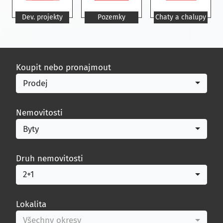
Dev. projekty
Pozemky
Chaty a chalupy
Koupit nebo pronajmout
Prodej
Nemovitosti
Byty
Druh nemovitosti
2+1
Lokalita
Všechny okresy