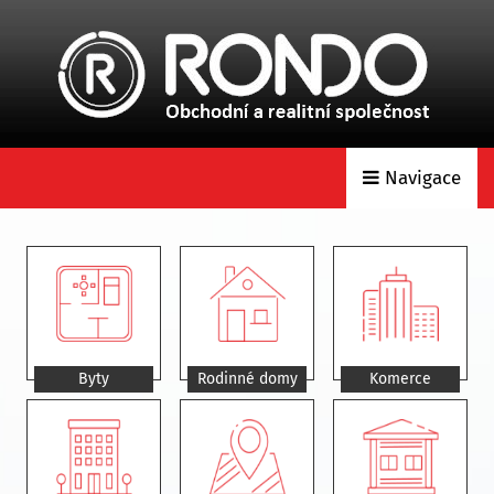
Navigace
Byty
Rodinné domy
Komerce