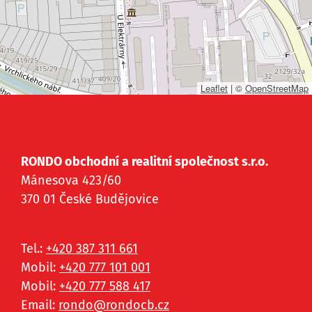
Leaflet
|
©
OpenStreetMap
RONDO obchodní a realitní společnost s.r.o.
Mánesova 423/60
370 01 České Budějovice
Tel.:
+420 387 311 661
Mobil:
+420 777 101 001
Mobil:
+420 777 588 417
Email:
rondo@
rondocb.cz