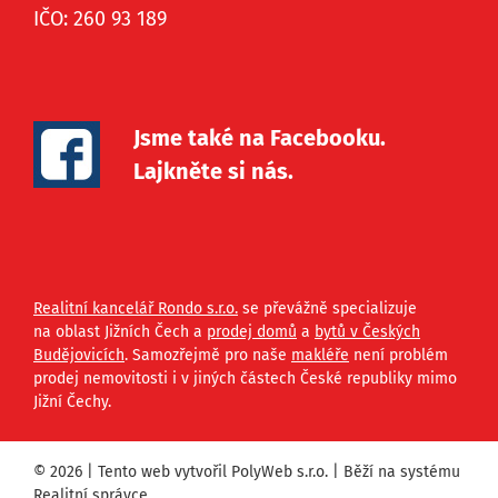
IČO: 260 93 189
Jsme také na Facebooku.
Lajkněte si nás.
Realitní kancelář Rondo s.r.o.
se převážně specializuje
na oblast Jižních Čech a
prodej domů
a
bytů v Českých
Budějovicích
. Samozřejmě pro naše
makléře
není problém
prodej nemovitosti i v jiných částech České republiky mimo
Jižní Čechy.
© 2026 | Tento web vytvořil
PolyWeb s.r.o.
| Běží na systému
Realitní správce