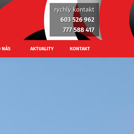
rychlý kontakt
603 526 962
777 588 417
 NÁS
AKTUALITY
KONTAKT