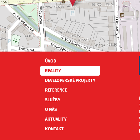
ÚVOD
REALITY
DEVELOPERSKÉ PROJEKTY
REFERENCE
SLUŽBY
O NÁS
AKTUALITY
KONTAKT