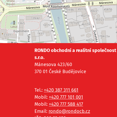
RONDO obchodní a realitní společnost
s.r.o.
Mánesova 423/60
370 01 České Budějovice
Tel.:
+420 387 311 661
Mobil:
+420 777 101 001
Mobil:
+420 777 588 417
Email:
rondo@
rondocb.cz