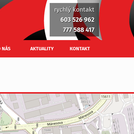
rychlý kontakt
603 526 962
777 588 417
 NÁS
AKTUALITY
KONTAKT