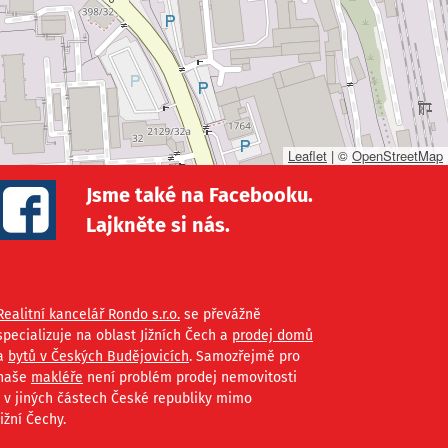
Leaflet
|
©
OpenStreetMap
Jsme také na Facebooku.
Lajkněte si nás.
Realitní kancelář Rondo s.r.o.
se převážně
specializuje na oblast Jižních Čech a
prodej domů
a
bytů v Českých Budějovicích
. Samozřejmě pro
naše
makléře
není problém prodej nemovitosti
i v jiných částech České republiky mimo
Jižní Čechy.