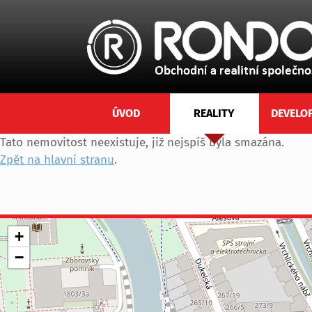
ÚVOD
REALITY
DEVELO
Tato nemovitost neexistuje, již nejspíš byla smazána.
Zpět na hlavní stranu
.
+
−