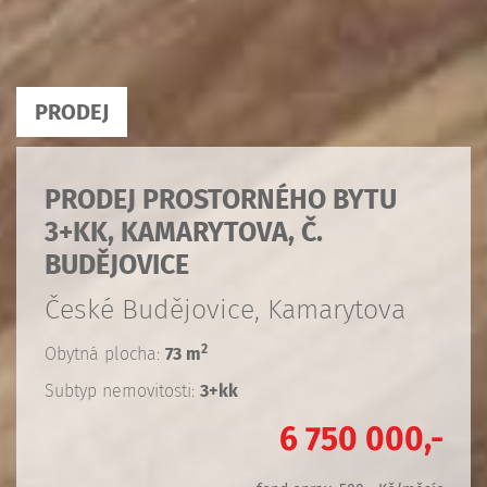
PRODEJ
PRODEJ PROSTORNÉHO BYTU
3+KK, KAMARYTOVA, Č.
BUDĚJOVICE
České Budějovice, Kamarytova
2
Obytná plocha:
73 m
Subtyp nemovitosti:
3+kk
6 750 000,-