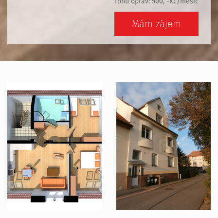
fond oprav: 500, -Kč/měsíc
Mám zájem