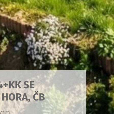
4+KK SE
 HORA, ČB
ách