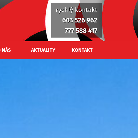
rychlý kontakt
603 526 962
777 588 417
 NÁS
AKTUALITY
KONTAKT