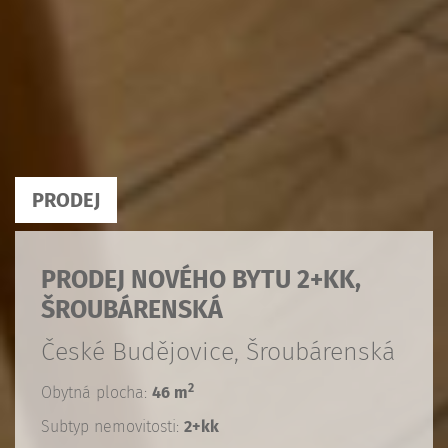
PRODEJ
PRODEJ NOVÉHO BYTU 2+KK,
ŠROUBÁRENSKÁ
České Budějovice, Šroubárenská
2
Obytná plocha:
46 m
Subtyp nemovitosti:
2+kk