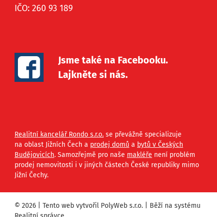
IČO: 260 93 189
Jsme také na Facebooku.
Lajkněte si nás.
Realitní kancelář Rondo s.r.o.
se převážně specializuje
na oblast Jižních Čech a
prodej domů
a
bytů v Českých
Budějovicích
. Samozřejmě pro naše
makléře
není problém
prodej nemovitosti i v jiných částech České republiky mimo
Jižní Čechy.
© 2026 | Tento web vytvořil
PolyWeb s.r.o.
| Běží na systému
Realitní správce