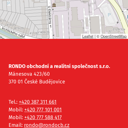
Leaflet
|
©
OpenStreetMap
RONDO obchodní a realitní společnost s.r.o.
Mánesova 423/60
370 01 České Budějovice
Tel.:
+420 387 311 661
Mobil:
+420 777 101 001
Mobil:
+420 777 588 417
Email:
rondo@
rondocb.cz