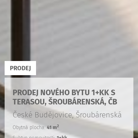
PRODEJ
PRODEJ NOVÉHO BYTU 1+KK S
TERASOU, ŠROUBÁRENSKÁ, ČB
České Budějovice, Šroubárenská
2
Obytná plocha:
41 m
Subtyp nemovitosti:
1+kk