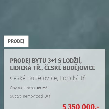
PRODEJ
PRODEJ BYTU 3+1 S LODŽIÍ,
LIDICKÁ TŘ., ČESKÉ BUDĚJOVICE
České Budějovice, Lidická tř.
2
Obytná plocha:
65 m
Subtyp nemovitosti:
3+1
5 350 000,-