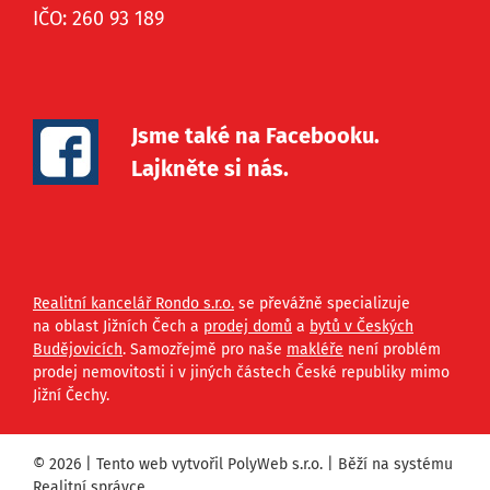
IČO: 260 93 189
Jsme také na Facebooku.
Lajkněte si nás.
Realitní kancelář Rondo s.r.o.
se převážně specializuje
na oblast Jižních Čech a
prodej domů
a
bytů v Českých
Budějovicích
. Samozřejmě pro naše
makléře
není problém
prodej nemovitosti i v jiných částech České republiky mimo
Jižní Čechy.
© 2026 | Tento web vytvořil
PolyWeb s.r.o.
| Běží na systému
Realitní správce