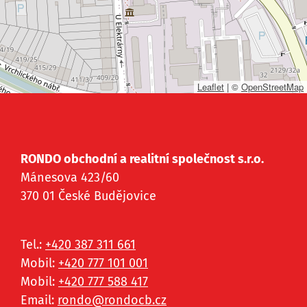
Leaflet
|
©
OpenStreetMap
RONDO obchodní a realitní společnost s.r.o.
Mánesova 423/60
370 01 České Budějovice
Tel.:
+420 387 311 661
Mobil:
+420 777 101 001
Mobil:
+420 777 588 417
Email:
rondo@
rondocb.cz