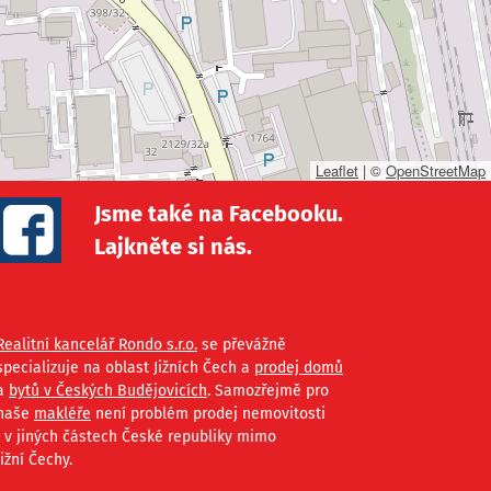
Leaflet
|
©
OpenStreetMap
Jsme také na Facebooku.
Lajkněte si nás.
Realitní kancelář Rondo s.r.o.
se převážně
specializuje na oblast Jižních Čech a
prodej domů
a
bytů v Českých Budějovicích
. Samozřejmě pro
naše
makléře
není problém prodej nemovitosti
i v jiných částech České republiky mimo
Jižní Čechy.