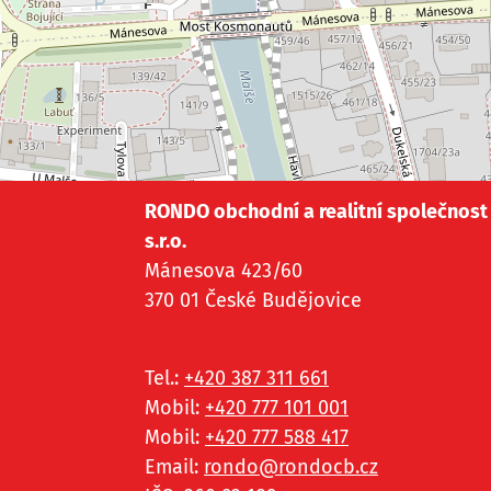
RONDO obchodní a realitní společnost
s.r.o.
Mánesova 423/60
370 01 České Budějovice
Tel.:
+420 387 311 661
Mobil:
+420 777 101 001
Mobil:
+420 777 588 417
Email:
rondo@
rondocb.cz