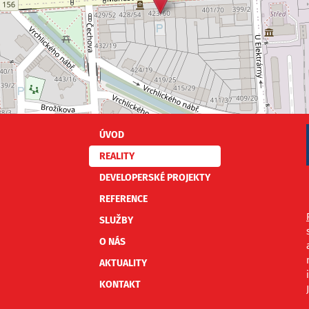
ÚVOD
REALITY
DEVELOPERSKÉ PROJEKTY
REFERENCE
SLUŽBY
O NÁS
AKTUALITY
KONTAKT