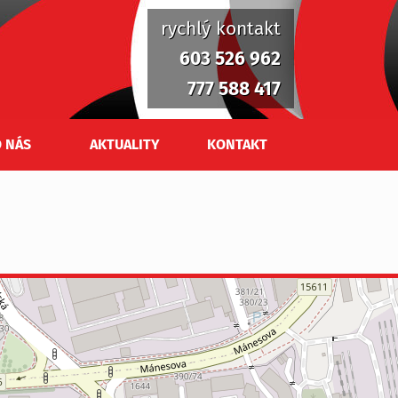
rychlý kontakt
603 526 962
777 588 417
 NÁS
AKTUALITY
KONTAKT