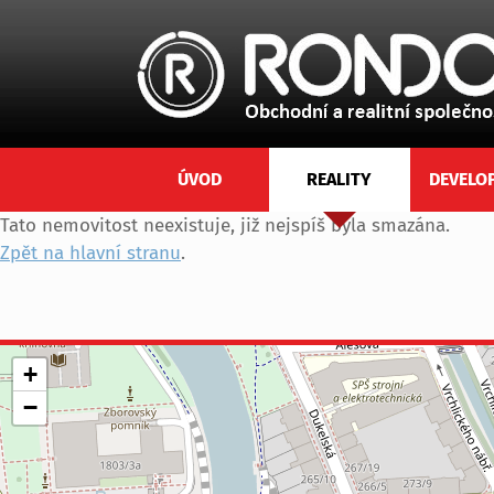
ÚVOD
REALITY
DEVELO
Tato nemovitost neexistuje, již nejspíš byla smazána.
Zpět na hlavní stranu
.
+
−