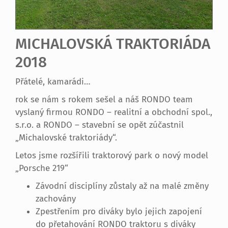
MICHALOVSKÁ TRAKTORIÁDA
2018
Přátelé, kamarádi…
rok se nám s rokem sešel a náš RONDO team
vyslaný firmou RONDO – realitní a obchodní spol.,
s.r.o. a RONDO – stavební se opět zúčastnil
„Michalovské traktoriády“.
Letos jsme rozšířili traktorový park o nový model
„Porsche 219“
Závodní disciplíny zůstaly až na malé změny
zachovány
Zpestřením pro diváky bylo jejich zapojení
do přetahování RONDO traktoru s diváky