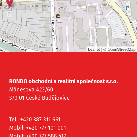
Leaflet
|
©
OpenStreetMap
RONDO obchodní a realitní společnost s.r.o.
Mánesova 423/60
370 01 České Budějovice
Tel.:
+420 387 311 661
Mobil:
+420 777 101 001
Mobil:
+420 777 588 417